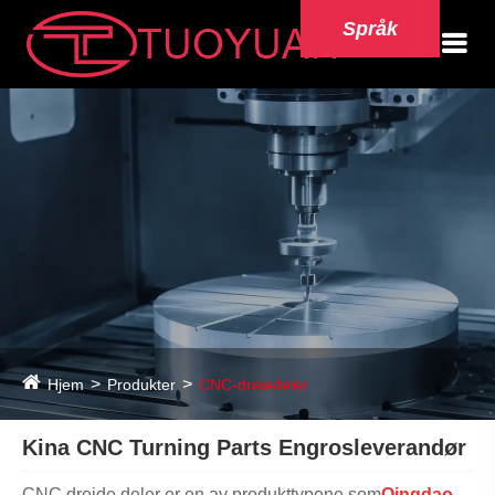
Språk
Hjem
Produkter
CNC-dreiedeler
Kina CNC Turning Parts Engrosleverandør
CNC dreide deler er en av produkttypene som
Qingdao