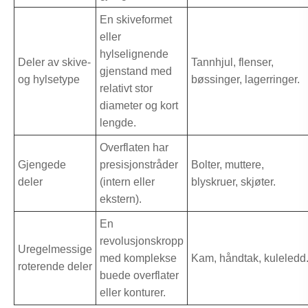
En skiveformet
eller
hylselignende
Deler av skive-
Tannhjul, flenser,
gjenstand med
og hylsetype
bøssinger, lagerringer.
relativt stor
diameter og kort
lengde.
Overflaten har
Gjengede
presisjonstråder
Bolter, muttere,
deler
(intern eller
blyskruer, skjøter.
ekstern).
En
revolusjonskropp
Uregelmessige
med komplekse
Kam, håndtak, kuleledd
roterende deler
buede overflater
eller konturer.