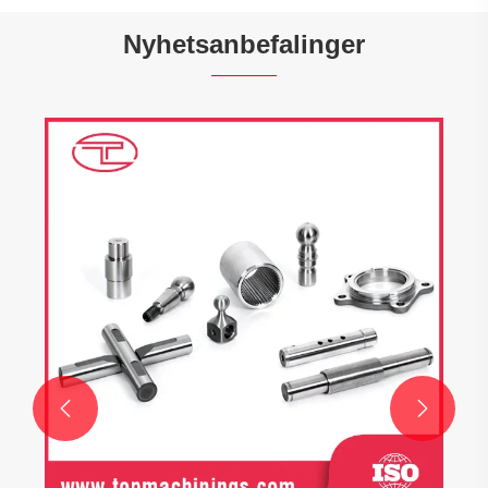
Nyhetsanbefalinger
Hva er maskineringsegenskapene til CNC
dreiebenker?
Se mer >>

