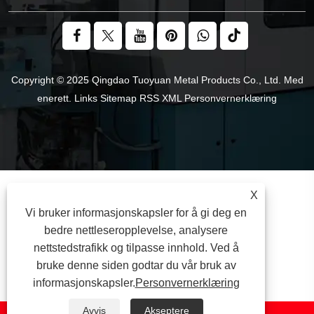
Copyright © 2025 Qingdao Tuoyuan Metal Products Co., Ltd. Med
enerett.
Links
Sitemap
RSS
XML
Personvernerklæring
X
Vi bruker informasjonskapsler for å gi deg en
bedre nettleseropplevelse, analysere
nettstedstrafikk og tilpasse innhold. Ved å
bruke denne siden godtar du vår bruk av
informasjonskapsler.
Personvernerklæring
Avvis
Akseptere